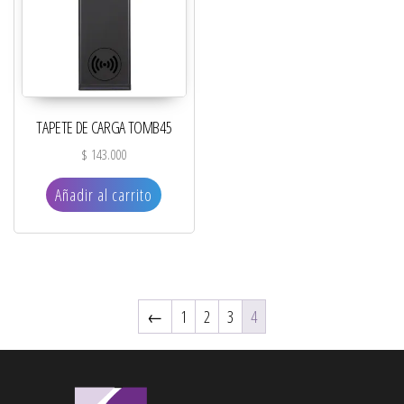
TAPETE DE CARGA TOMB45
$
143.000
Añadir al carrito
←
1
2
3
4