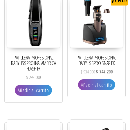
¡Oferta!
PATILLERA PROFESIONAL
PATILLERA PROFESIONAL
BABYLISSPRO INALAMBRICA
BABYLISSPRO SNAP FX
FLASH FX
El precio original era: 
El precio ac
$
934.000
$
747.200
$
293.000
Añadir al carrito
Añadir al carrito