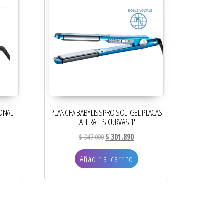
ONAL
PLANCHA BABYLISSPRO SOL-GEL PLACAS
LATERALES CURVAS 1″
El precio original era: $ 347.000.
El precio actual es: $ 301.890.
$
347.000
$
301.890
Añadir al carrito