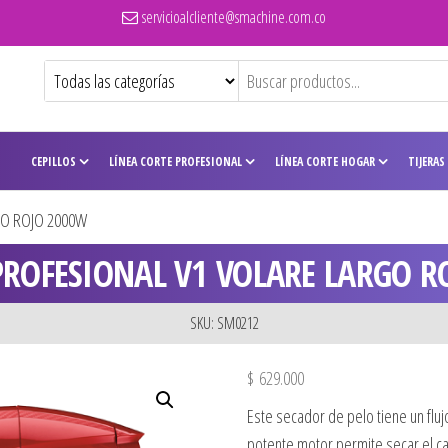
servicioalcliente@smachine.com.co
CEPILLOS
LÍNEA CORTE PROFESIONAL
LÍNEA CORTE HOGAR
TIJERAS
GO ROJO 2000W
PROFESIONAL V1 VOLARE LARGO R
SKU: SM0212
$
629.000
Este secador de pelo tiene un flu
potente motor permite secar el c