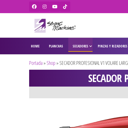
Strong
Ventas de
secadores,
Machine –
HOME
PLANCHAS
SECADORES
PINZAS Y RIZADORES
planchas,
BaBylissPRO
rizadores,
maquinas
– WAHL –
Portada
»
Shop
»
SECADOR PROFESIONAL V1 VOLARE LAR
de corte,
Olivia
pitilleras,
SECADOR 
tijeras,
Garden
cepillos y
penes
originales
para
peluquería
y barbería