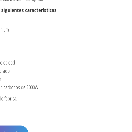
 siguientes características
tanium
velocidad
ibrado
m
sin carbonos de 2000W
e fábrica.
1 VOLARE LARGO ROJO 2000W cantidad