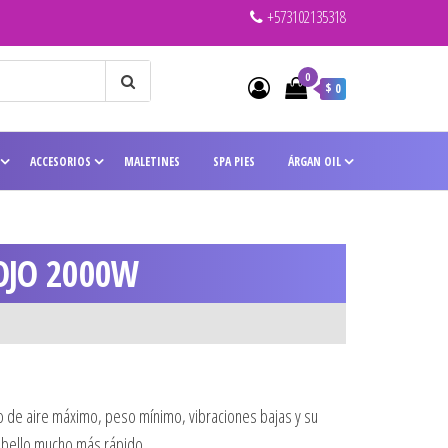
+573102135318
0
$ 0
ACCESORIOS
MALETINES
SPA PIES
ÁRGAN OIL
OJO 2000W
jo de aire máximo, peso mínimo, vibraciones bajas y su
abello mucho más rápido.