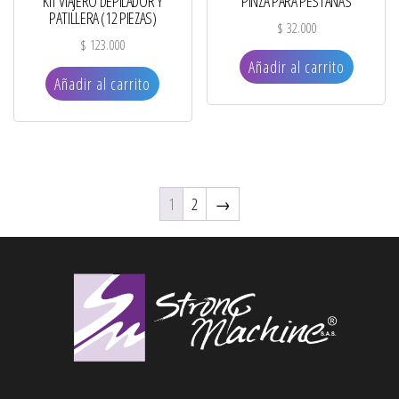
KIT VIAJERO DEPILADOR Y
PINZA PARA PESTAÑAS
PATILLERA (12 PIEZAS)
$
32.000
$
123.000
Añadir al carrito
Añadir al carrito
1
2
→