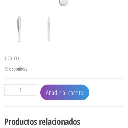
$
20.000
15 disponibles
DEPILADOR PUNTA FINA 3 PULGADAS cantidad
-
+
Añadir al carrito
Productos relacionados