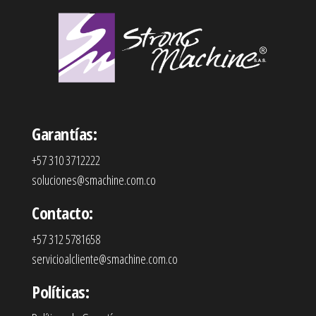
Garantías:
+57 310 3712222
soluciones@smachine.com.co
Contacto:
+57 312 5781658
servicioalcliente@smachine.com.co
Políticas: