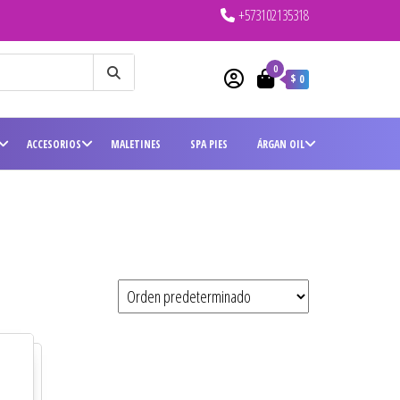
+573102135318
0
$ 0
ACCESORIOS
MALETINES
SPA PIES
ÁRGAN OIL