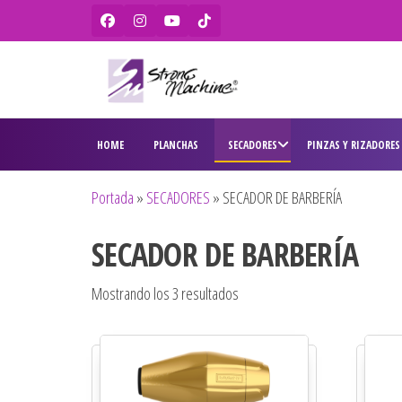
Strong
Ventas de
secadores,
Machine –
HOME
PLANCHAS
SECADORES
PINZAS Y RIZADORES
planchas,
BaBylissPRO
rizadores,
maquinas
– WAHL –
Portada
»
SECADORES
»
SECADOR DE BARBERÍA
de corte,
Olivia
pitilleras,
SECADOR DE BARBERÍA
tijeras,
Garden
cepillos y
penes
Mostrando los 3 resultados
originales
para
peluquería
y barbería