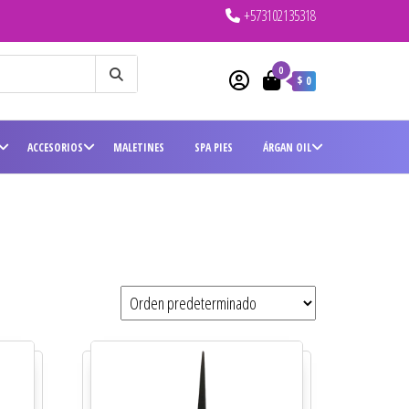
+573102135318
0
$ 0
ACCESORIOS
MALETINES
SPA PIES
ÁRGAN OIL