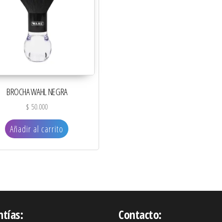
BROCHA WAHL NEGRA
$
50.000
Añadir al carrito
ntías:
Contacto: