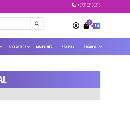
+573102135318
0
$ 0
ACCESORIOS
MALETINES
SPA PIES
ÁRGAN OIL
AL