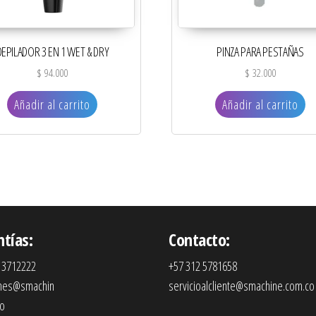
DEPILADOR 3 EN 1 WET & DRY
PINZA PARA PESTAÑAS
$
94.000
$
32.000
Añadir al carrito
Añadir al carrito
ntías:
Contacto:
 3712222
+57 312 5781658
ones@smachin
servicioalcliente@smachine.com.co
co