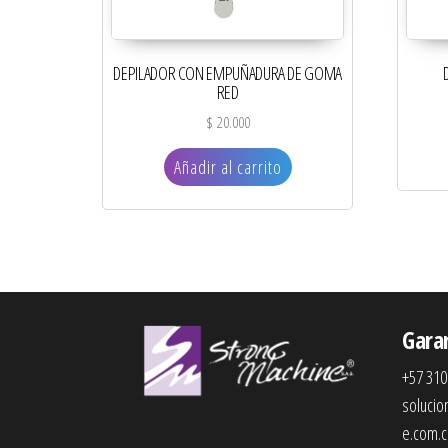
DEPILADOR CON EMPUÑADURA DE GOMA
RED
$
20.000
Añadir al carrito
Gara
+57 310
soluci
e.com.