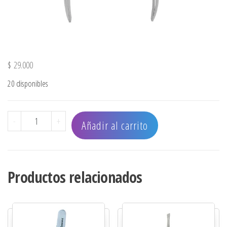
$
29.000
20 disponibles
CORTACUTICULA 9 mm - LARGO 4 1/2" - MANGO LISO can
-
+
Añadir al carrito
Productos relacionados