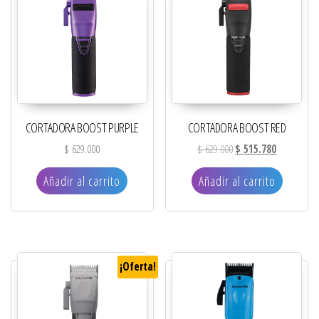
CORTADORA BOOST PURPLE
CORTADORA BOOST RED
El precio original era: 
El precio ac
$
629.000
$
629.000
$
515.780
Añadir al carrito
Añadir al carrito
¡Oferta!