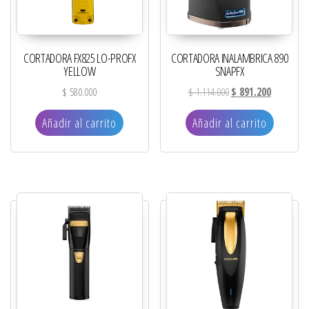
CORTADORA FX825 LO-PROFX
CORTADORA INALAMBRICA 890
YELLOW
SNAPFX
El precio original era:
El precio a
$
580.000
$
1.114.000
$
891.200
Añadir al carrito
Añadir al carrito