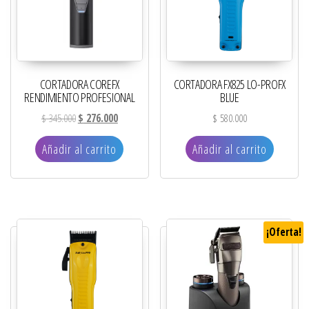
CORTADORA COREFX
CORTADORA FX825 LO-PROFX
RENDIMIENTO PROFESIONAL
BLUE
El precio original era: $ 345.000.
El precio actual es: $ 276.000.
$
345.000
$
276.000
$
580.000
Añadir al carrito
Añadir al carrito
¡Oferta!