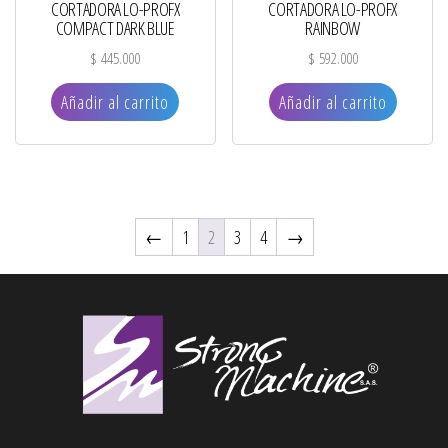
CORTADORA LO-PROFX
CORTADORA LO-PROFX
COMPACT DARK BLUE
RAINBOW
$
445.000
$
592.000
Añadir al carrito
Añadir al carrito
←
1
2
3
4
→