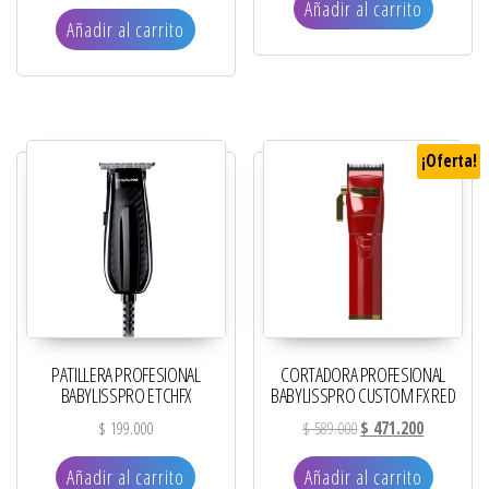
Añadir al carrito
Añadir al carrito
¡Oferta!
PATILLERA PROFESIONAL
CORTADORA PROFESIONAL
BABYLISSPRO ETCHFX
BABYLISSPRO CUSTOM FX RED
El precio original era: 
El precio ac
$
199.000
$
589.000
$
471.200
Añadir al carrito
Añadir al carrito