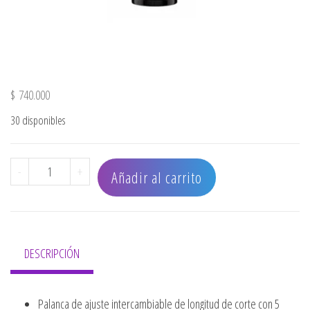
$
740.000
30 disponibles
CORTADORA INALAMBRICA FX870 BLACK cantidad
-
+
Añadir al carrito
DESCRIPCIÓN
Palanca de ajuste intercambiable de longitud de corte con 5