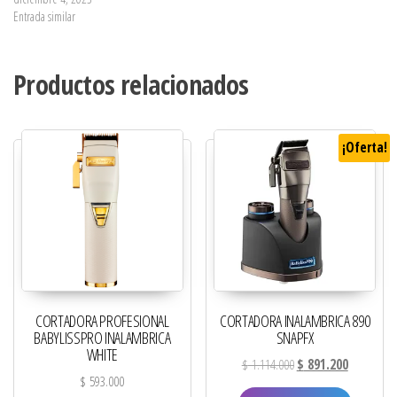
Entrada similar
Productos relacionados
¡Oferta!
CORTADORA PROFESIONAL
CORTADORA INALAMBRICA 890
BABYLISSPRO INALAMBRICA
SNAPFX
WHITE
El precio original era:
El precio a
$
1.114.000
$
891.200
$
593.000