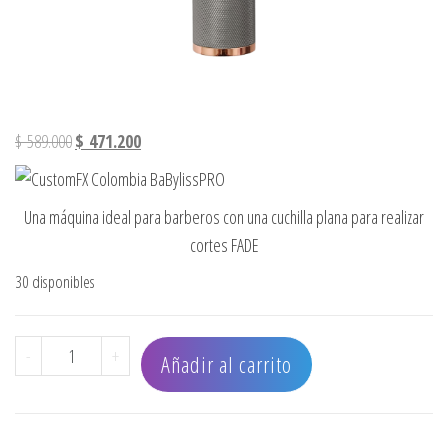
El precio original era: $ 589.000.
El precio actual es: $ 471.200.
$
589.000
$
471.200
Una máquina ideal para barberos con una cuchilla plana para realizar
cortes FADE
30 disponibles
CORTADORA PROFESIONAL BABYLISSPRO CUSTOM FX SILVE
-
+
Añadir al carrito