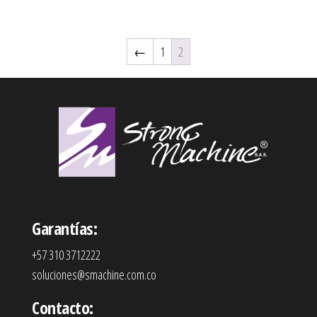
←
1
2
Garantías:
+57 310 3712222
soluciones@smachine.com.co
Contacto: