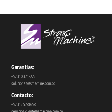
Garantías:
+57 310 3712222
soluciones@smachine.com.co
Contacto:
+57 312 5781658
servicioalcliente@smachine.com.co