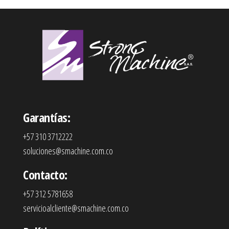
Garantías:
+57 310 3712222
soluciones@smachine.com.co
Contacto:
+57 312 5781658
servicioalcliente@smachine.com.co