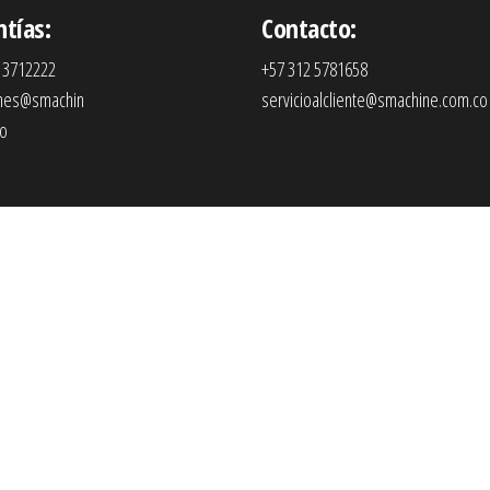
ntías:
Contacto:
 3712222
+57 312 5781658
ones@smachin
servicioalcliente@smachine.com.co
co