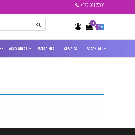
+573102135318
0
$ 0
ACCESORIOS
MALETINES
SPA PIES
ÁRGAN OIL