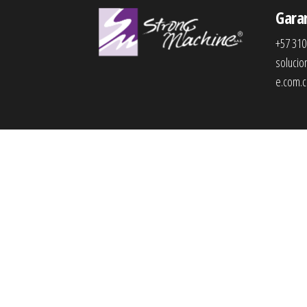
Gara
+57 310
soluci
e.com.