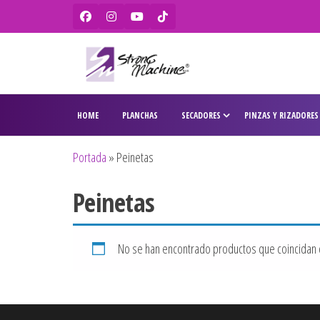
Strong
Ventas de
secadores,
Machine –
HOME
PLANCHAS
SECADORES
PINZAS Y RIZADORES
planchas,
BaBylissPRO
rizadores,
maquinas
– WAHL –
Portada
»
Peinetas
de corte,
Olivia
pitilleras,
Peinetas
tijeras,
Garden
cepillos y
penes
originales
No se han encontrado productos que coincidan c
para
peluquería
y barbería