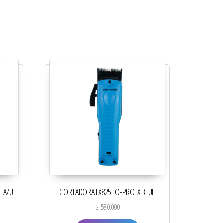
H AZUL
CORTADORA FX825 LO-PROFX BLUE
$
580.000