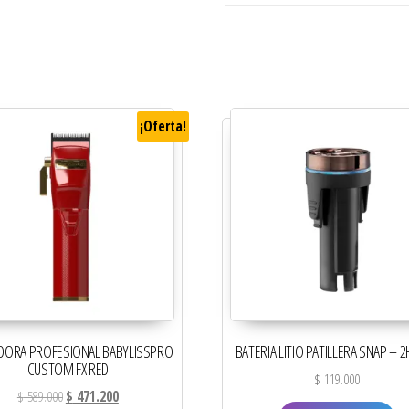
¡Oferta!
DORA PROFESIONAL BABYLISSPRO
BATERIA LITIO PATILLERA SNAP – 2
CUSTOM FX RED
$
119.000
El precio original era: $ 589.000.
El precio actual es: $ 471.200.
$
589.000
$
471.200