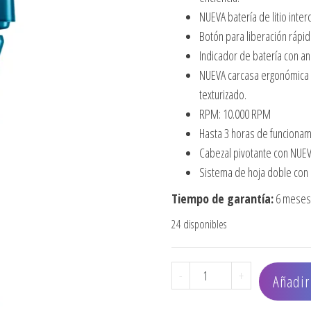
NUEVA batería de litio inte
Botón para liberación rápida
Indicador de batería con an
NUEVA carcasa ergonómica 
texturizado.
RPM: 10.000 RPM
Hasta 3 horas de funcionam
Cabezal pivotante con NUEV
Sistema de hoja doble con r
Tiempo de garantía:
6 meses 
24 disponibles
AFEITADORA BLUE FXONE
-
+
Añadir 