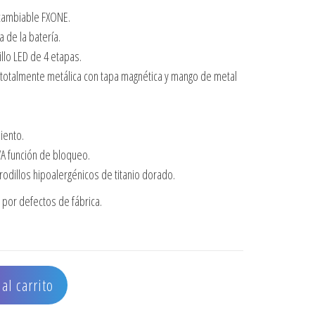
rcambiable FXONE.
 de la batería.
illo LED de 4 etapas.
totalmente metálica con tapa magnética y mango de metal
iento.
A función de bloqueo.
odillos hipoalergénicos de titanio dorado.
por defectos de fábrica.
 cantidad
al carrito