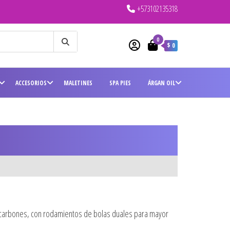
+573102135318
0
$ 0
ACCESORIOS
MALETINES
SPA PIES
ÁRGAN OIL
 carbones, con rodamientos de bolas duales para mayor