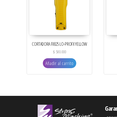
CORTADORA FX825 LO-PROFX YELLOW
$
580.000
Añadir al carrito
Gara