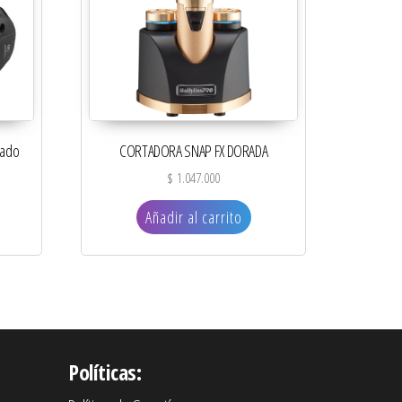
rado
CORTADORA SNAP FX DORADA
$
1.047.000
Añadir al carrito
Políticas: