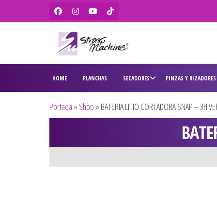
Strong
Ventas de
secadores,
Machine –
HOME
PLANCHAS
SECADORES
PINZAS Y RIZADORES
planchas,
BaBylissPRO
rizadores,
maquinas
– WAHL –
Portada
»
Shop
»
BATERIA LITIO CORTADORA SNAP – 3H VE
de corte,
Olivia
pitilleras,
BATE
tijeras,
Garden
cepillos y
penes
originales
para
peluquería
y barbería