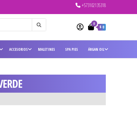
+573102135318
0
$ 0
ACCESORIOS
MALETINES
SPA PIES
ÁRGAN OIL
VERDE