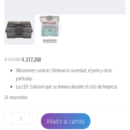
El precio original era: $ 334.000.
El precio actual es: $ 317.300.
$
334.000
$
317.300
Vibraciones sonicas: Eliminan la suciedad, el pelo y otras
particulas
Luz LED: Solucion que se ilumina durante el ciclo de limpieza
28 disponibles
CAJA DESINFECTANTE BARBEROLOGY cantidad
-
+
Añadir al carrito