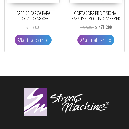
BASE DE CARGA PARA
CORTADORA PROFESIONAL
CORTADORA 870FX
BABYLISSPRO CUSTOM FX RED
El precio original era: 
El precio ac
$
118.000
$
589.000
$
471.200
Añadir al carrito
Añadir al carrito