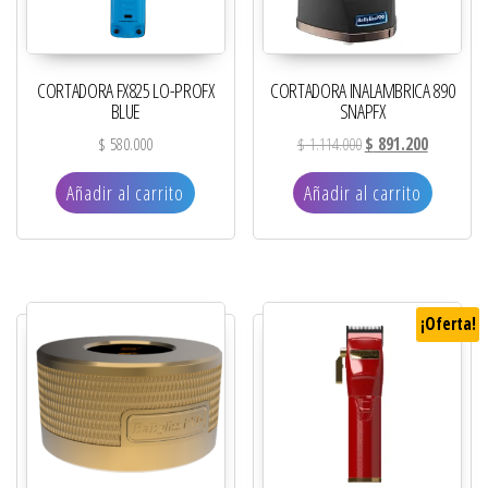
CORTADORA FX825 LO-PROFX
CORTADORA INALAMBRICA 890
BLUE
SNAPFX
El precio original era:
El precio a
$
580.000
$
1.114.000
$
891.200
Añadir al carrito
Añadir al carrito
¡Oferta!