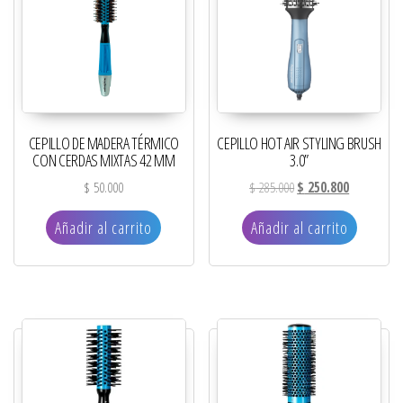
CEPILLO DE MADERA TÉRMICO
CEPILLO HOT AIR STYLING BRUSH
CON CERDAS MIXTAS 42 MM
3.0”
El precio original era: 
El precio ac
$
50.000
$
285.000
$
250.800
Añadir al carrito
Añadir al carrito