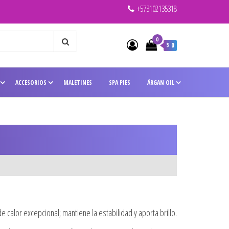
+573102135318
0
$ 0
ACCESORIOS
MALETINES
SPA PIES
ÁRGAN OIL
e calor excepcional; mantiene la estabilidad y aporta brillo.