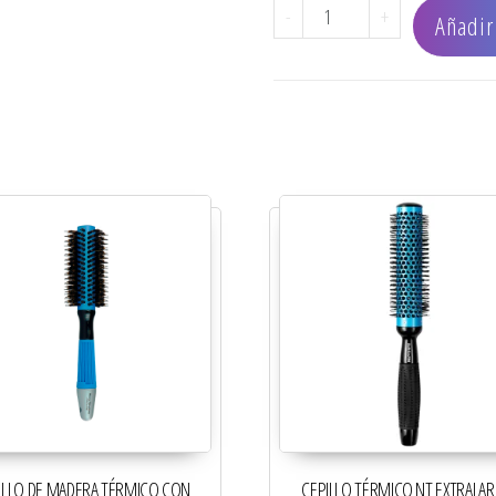
CEPILLO HOT AIR BRUSH 
-
+
Añadir 
ILLO DE MADERA TÉRMICO CON
CEPILLO TÉRMICO NT EXTRALA