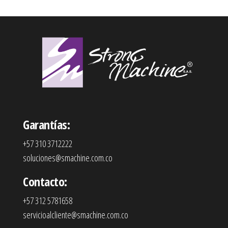
Garantías:
+57 310 3712222
soluciones@smachine.com.co
Contacto:
+57 312 5781658
servicioalcliente@smachine.com.co