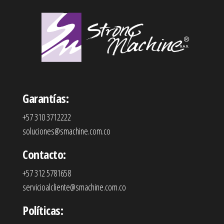
Garantías:
+57 310 3712222
soluciones@smachine.com.co
Contacto:
+57 312 5781658
servicioalcliente@smachine.com.co
Políticas: