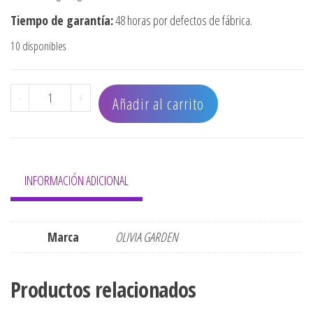
Tiempo de garantía:
48 horas por defectos de fábrica.
10 disponibles
CEPILLO OLIVIA GARDEN FINGERBRUSH VENTED PADDLE L
-
+
Añadir al carrito
INFORMACIÓN ADICIONAL
Marca
OLIVIA GARDEN
Productos relacionados