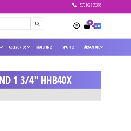
+573102135318
0
$ 0
ACCESORIOS
MALETINES
SPA PIES
ÁRGAN OIL
ND 1 3/4″ HHB40X