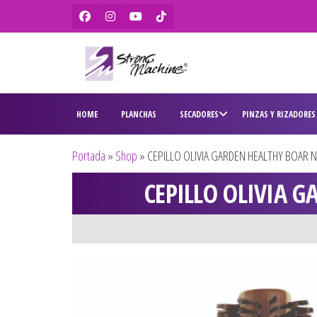
Strong
Ventas de
secadores,
Machine –
HOME
PLANCHAS
SECADORES
PINZAS Y RIZADORES
planchas,
BaBylissPRO
rizadores,
maquinas
– WAHL –
Portada
»
Shop
»
CEPILLO OLIVIA GARDEN HEALTHY BOAR 
de corte,
Olivia
pitilleras,
CEPILLO OLIVIA 
tijeras,
Garden
cepillos y
penes
originales
para
peluquería
y barbería