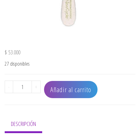
$
53.000
27 disponibles
CEPILLO OLIVIA GARDEN NCPCO NEWCYCLE OVAL COMBO 
-
+
Añadir al carrito
DESCRIPCIÓN