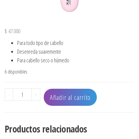
$
47.000
Para todo tipo de cabello
Desenreda suavemente
Para cabello seco o húmedo
6 disponibles
CEPILLO OLIVIA GARDEN STYLING FX PINK cantidad
-
+
Añadir al carrito
Productos relacionados