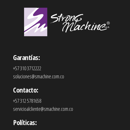
Garantías:
+57 310 3712222
soluciones@smachine.com.co
Contacto:
+57 312 5781658
servicioalcliente@smachine.com.co
Políticas: