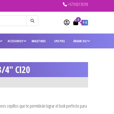
+573102135318
0
$ 0
ACCESORIOS
MALETINES
SPA PIES
ÁRGAN OIL
/4″ CI20
ores cepillos que te permitirán lograr el look perfecto para