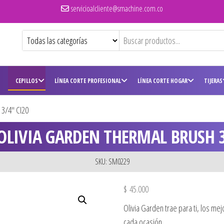
servicioalcliente@smachine.com.co
CEPILLOS
LÍNEA CORTE PROFESIONAL
LÍNEA CORTE HOGAR
TIJERAS
3/4″ CI20
 OLIVIA GARDEN THERMAL BRUSH 3
SKU: SM0229
$
45.000
Olivia Garden trae para ti, los mej
cada ocasión.