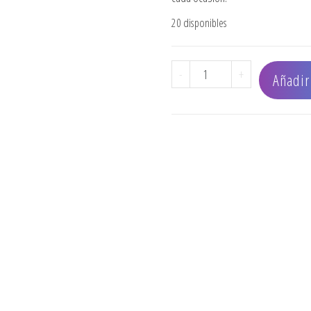
20 disponibles
CEPILLO OLIVIA GARDEN 
-
+
Añadir 