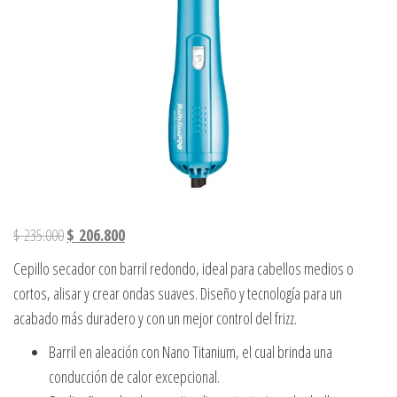
El precio original era: $ 235.000.
El precio actual es: $ 206.800.
$
235.000
$
206.800
Cepillo secador con barril redondo, ideal para cabellos medios o
cortos, alisar y crear ondas suaves. Diseño y tecnología para un
acabado más duradero y con un mejor control del frizz.
Barril en aleación con Nano Titanium, el cual brinda una
conducción de calor excepcional.