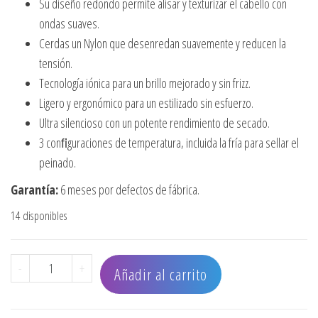
Su diseño redondo permite alisar y texturizar el cabello con
ondas suaves.
Cerdas un Nylon que desenredan suavemente y reducen la
tensión.
Tecnología iónica para un brillo mejorado y sin frizz.
Ligero y ergonómico para un estilizado sin esfuerzo.
Ultra silencioso con un potente rendimiento de secado.
3 conﬁguraciones de temperatura, incluida la fría para sellar el
peinado.
Garantía:
6 meses por defectos de fábrica.
14 disponibles
CEPILLO SECADOR HOT AIR BRUSH 1.5" REDONDO cantida
-
+
Añadir al carrito