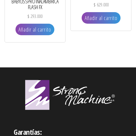
BABYLISSPRO INALAMBRICA
$
629.000
FLASH FX
$
293.000
Añadir al carrito
Añadir al carrito
Garantías: