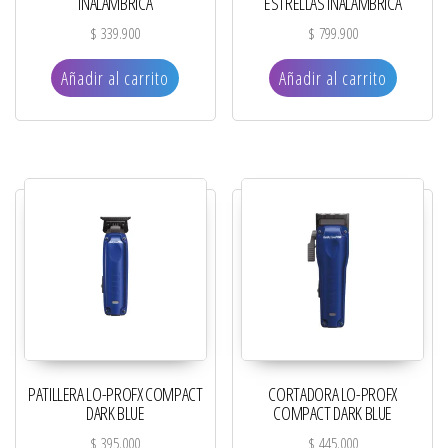
INALÁMBRICA
ESTRELLAS INALÁMBRICA
$
339.900
$
799.900
Añadir al carrito
Añadir al carrito
PATILLERA LO-PROFX COMPACT
CORTADORA LO-PROFX
DARK BLUE
COMPACT DARK BLUE
$
395.000
$
445.000