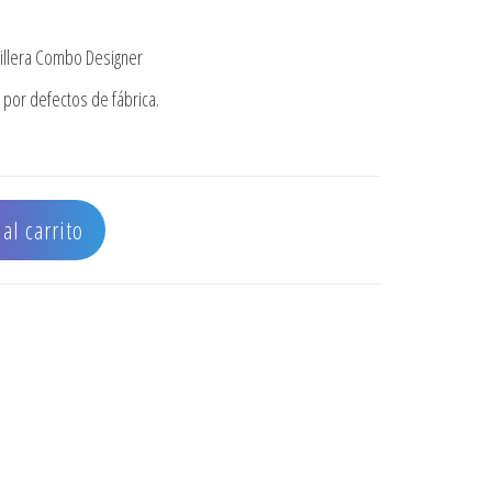
illera Combo Designer
 por defectos de fábrica.
d
al carrito