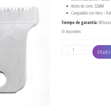
Ancho de corte: 32MM
Compatible con: Hero – Pat
Tiempo de garantía:
48 horas
30 disponibles
CUCHILLA HERO cantida
-
+
Añadir 