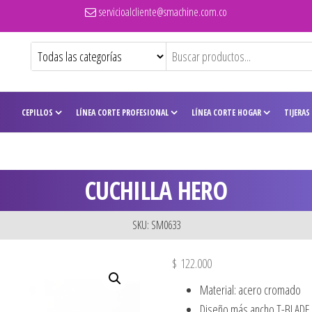
servicioalcliente@smachine.com.co
CEPILLOS
LÍNEA CORTE PROFESIONAL
LÍNEA CORTE HOGAR
TIJERAS
CUCHILLA HERO
SKU: SM0633
$
122.000
Material: acero cromado
Diseño más ancho T-BLADE