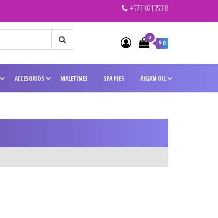
+573102135318
0
$ 0
ACCESORIOS
MALETINES
SPA PIES
ÁRGAN OIL