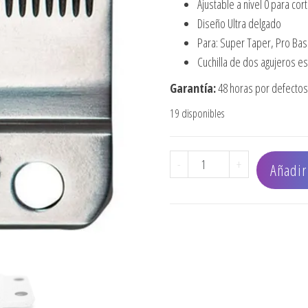
Ajustable a nivel 0 para cor
Diseño Ultra delgado
Para: Super Taper, Pro Basi
Cuchilla de dos agujeros e
Garantía:
48 horas por defectos 
19 disponibles
CUCHILLA MAGIC, SENIOR
-
+
Añadir 