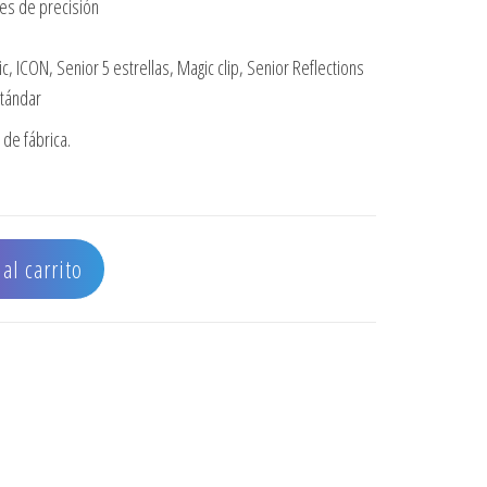
tes de precisión
c, ICON, Senior 5 estrellas, Magic clip, Senior Reflections
stándar
de fábrica.
 Y REFLEXION cantidad
al carrito