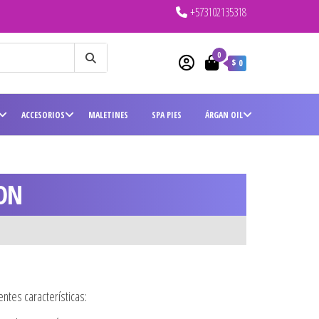
+573102135318
0
$ 0
ACCESORIOS
MALETINES
SPA PIES
ÁRGAN OIL
ION
entes características: