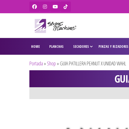
Strong
Ventas de
secadores,
Machine –
HOME
PLANCHAS
SECADORES
PINZAS Y RIZADORES
planchas,
BaBylissPRO
rizadores,
maquinas
– WAHL –
Portada
»
Shop
»
GUIA PATILLERA PEANUT X UNIDAD WAHL
de corte,
Olivia
pitilleras,
GUI
tijeras,
Garden
cepillos y
penes
originales
para
peluquería
y barbería