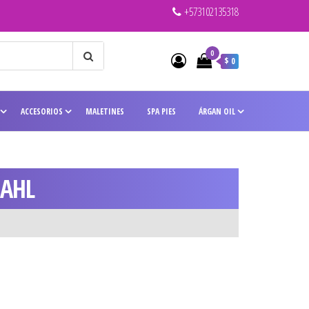
+573102135318
0
$ 0
ACCESORIOS
MALETINES
SPA PIES
ÁRGAN OIL
WAHL