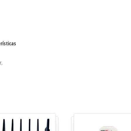
rísticas
r,