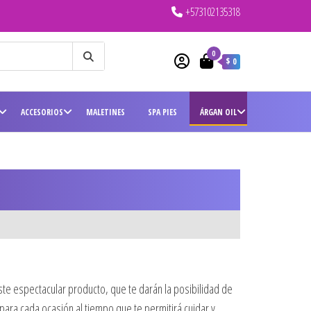
+573102135318
0
$ 0
ACCESORIOS
MALETINES
SPA PIES
ÁRGAN OIL
este espectacular producto, que te darán la posibilidad de
ara cada ocasión al tiempo que te permitirá cuidar y