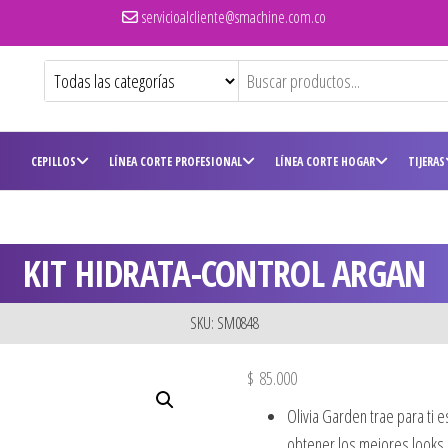
servicioalcliente@smachine.com.co
CEPILLOS
LÍNEA CORTE PROFESIONAL
LÍNEA CORTE HOGAR
TIJERAS
KIT HIDRATA-CONTROL ARGAN
SKU: SM0848
$
85.000
Olivia Garden trae para ti 
obtener los mejores looks p