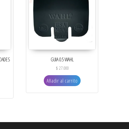
IDADES
GUIA 0.5 WAHL
$
27.000
Añadir al carrito