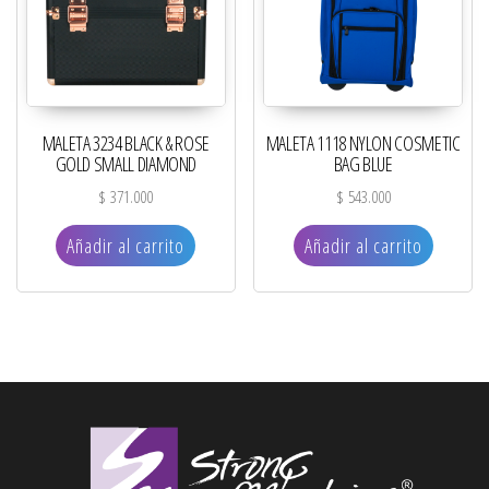
MALETA 3234 BLACK & ROSE
MALETA 1118 NYLON COSMETIC
GOLD SMALL DIAMOND
BAG BLUE
$
371.000
$
543.000
Añadir al carrito
Añadir al carrito