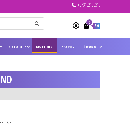
+573102135318
0
$ 0
ACCESORIOS
MALETINES
SPA PIES
ÁRGAN OIL
OND
uillaje