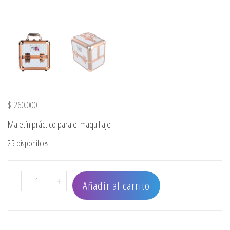
$
260.000
Maletín práctico para el maquillaje
25 disponibles
MALETA 1271 WHITE ROSE GOLD BIG DIAMOND cantidad
-
+
Añadir al carrito