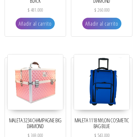
BLACK
DIAMOND
$
481.000
$
260.000
Añadir al carrito
Añadir al carrito
MALETA 3234 CHAMPAGNE BIG
MALETA 1118 NYLON COSMETIC
DIAMOND
BAG BLUE
$
369.000
$
543.000