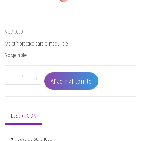
$
371.000
Maletín práctico para el maquillaje
5 disponibles
MALETA 3234 WHITE ROSE BIG DIAMOND cantidad
-
+
Añadir al carrito
DESCRIPCIÓN
Llave de seguridad