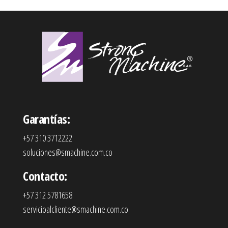
Garantías:
+57 310 3712222
soluciones@smachine.com.co
Contacto:
+57 312 5781658
servicioalcliente@smachine.com.co