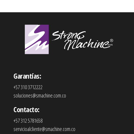
Garantías:
+57 310 3712222
soluciones@smachine.com.co
Contacto:
+57 312 5781658
servicioalcliente@smachine.com.co