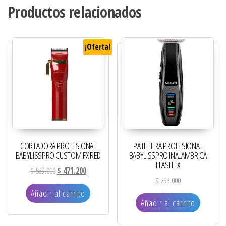
Productos relacionados
¡Oferta!
CORTADORA PROFESIONAL
PATILLERA PROFESIONAL
BABYLISSPRO CUSTOM FX RED
BABYLISSPRO INALAMBRICA
FLASH FX
El precio original era: $ 589.000.
El precio actual es: $ 471.200.
$
589.000
$
471.200
$
293.000
Añadir al carrito
Añadir al carrito