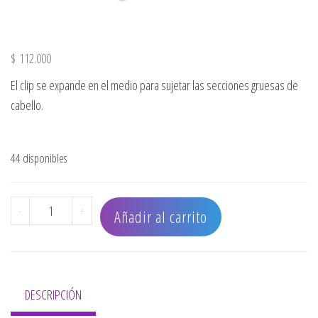
$
112.000
El clip se expande en el medio para sujetar las secciones gruesas de
cabello.
44 disponibles
PINZAS SECCIONAMIENTO BABYLISSPRO DISPLAY X 16 PZ 
-
+
Añadir al carrito
DESCRIPCIÓN