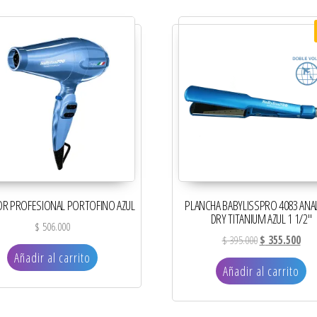
R PROFESIONAL PORTOFINO AZUL
PLANCHA BABYLISSPRO 4083 AN
DRY TITANIUM AZUL 1 1/2″
$
506.000
El precio origin
El pr
$
395.000
$
355.500
Añadir al carrito
Añadir al carrito