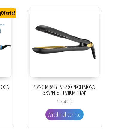
¡Oferta!
ALOGA
PLANCHA BABYLISSPRO PROFESIONAL
GRAPHITE TITANIUM 1 1/4″
al era: $ 395.000.
ecio actual es: $ 355.500.
$
304.000
Añadir al carrito