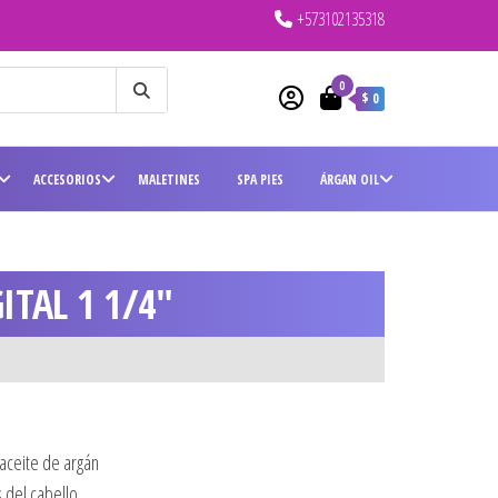
+573102135318
0
$ 0
ACCESORIOS
MALETINES
SPA PIES
ÁRGAN OIL
ITAL 1 1/4″
aceite de argán
s del cabello