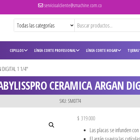
servicioalcliente@smachine.com.co
CEPILLOS
LÍNEA CORTE PROFESIONAL
LÍNEA CORTE HOGAR
TIJERAS
DIGITAL 1 1/4″
BYLISSPRO CERAMICA ARGAN DIG
SKU: SM0774
$
319.000
Las placas se infunden con 
El argán suaviza las cutícula