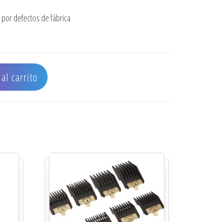
por defectos de fábrica
GITAL DUAL IONIC 1 1/4" cantidad
al carrito