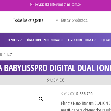
servicioalcliente@smachine.com.co
CEPILLOS
LÍNEA CORTE PROFESIONAL
LÍNEA CORTE HOGAR
TIJERAS
C 1 1/4″
 BABYLISSPRO DIGITAL DUAL IONI
SKU: SM1038
El precio original era: $ 
El precio act
$
617.000
$
536.790
Plancha Nano Titanium DUAL IONIC 
negativos para obtener dos resulta