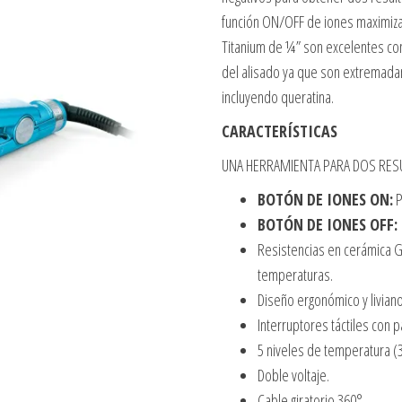
función ON/OFF de iones maximiza e
Titanium de ¼” son excelentes co
del alisado ya que son extremada
incluyendo queratina.
CARACTERÍSTICAS
UNA HERRAMIENTA PARA DOS RES
BOTÓN DE IONES ON:
P
BOTÓN DE IONES OFF:
Resistencias en cerámica 
temperaturas.
Diseño ergonómico y livia
Interruptores táctiles con p
5 niveles de temperatura (3
Doble voltaje.
Cable giratorio 360°.