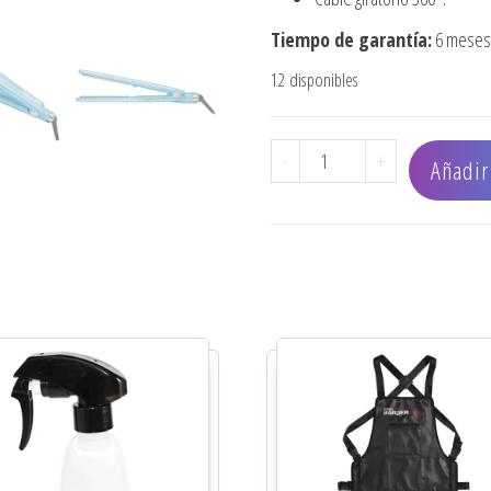
Tiempo de garantía:
6 meses 
12 disponibles
PLANCHA BABYLISSPRO DI
-
+
Añadir 