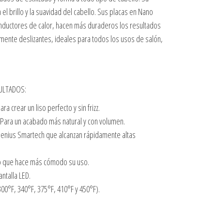
l brillo y la suavidad del cabello. Sus placas en Nano
nductores de calor, hacen más duraderos los resultados
mente deslizantes, ideales para todos los usos de salón,
ULTADOS:
ara crear un liso perfecto y sin frizz.
Para un acabado más natural y con volumen.
Genius Smartech que alcanzan rápidamente altas
no que hace más cómodo su uso.
antalla LED.
00°F, 340°F, 375°F, 410°F y 450°F).