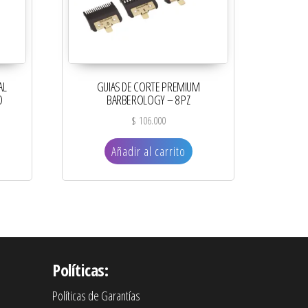
AL
GUIAS DE CORTE PREMIUM
O
BARBEROLOGY – 8 PZ
$
106.000
Añadir al carrito
Políticas:
Políticas de Garantías