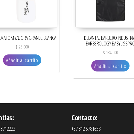
LA ATOMIZADORA GRANDE BLANCA
DELANTAL BARBERO INDUSTRI
BARBEROLOGY BABYLISSPR
$
28.000
$
134.000
Añadir al carrito
Añadir al carrito
ntías:
Contacto:
 3712222
+57 312 5781658