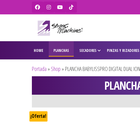
Strong
Ventas de
secadores,
Machine –
HOME
PLANCHAS
SECADORES
PINZAS Y RIZADORES
planchas,
BaBylissPRO
rizadores,
maquinas
– WAHL –
Portada
»
Shop
»
PLANCHA BABYLISSPRO DIGITAL DUAL IONI
de corte,
Olivia
pitilleras,
PLANCHA
tijeras,
Garden
cepillos y
penes
originales
para
¡Oferta!
peluquería
y barbería