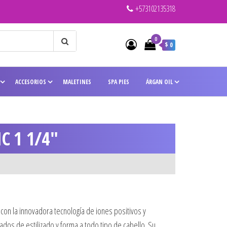
+573102135318
0
$ 0
ACCESORIOS
MALETINES
SPA PIES
ÁRGAN OIL
C 1 1/4″
617.000.
ual es: $ 536.790.
con la innovadora tecnología de iones positivos y
dos de estilizado y forma a todo tipo de cabello. Su