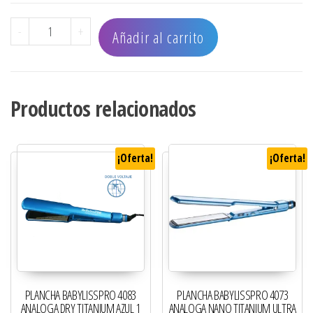
PLANCHA BABYLISSPRO MINI 3050 1/2" cantidad
-
+
Añadir al carrito
Productos relacionados
¡Oferta!
¡Oferta!
PLANCHA BABYLISSPRO 4083
PLANCHA BABYLISSPRO 4073
ANALOGA DRY TITANIUM AZUL 1
ANALOGA NANO TITANIUM ULTRA