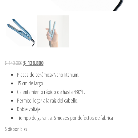
El precio original era: $ 140.000.
El precio actual es: $ 128.800.
$
140.000
$
128.800
Placas de cerámica/NanoTitanium.
15 cm de largo.
Calentamiento rápido de hasta 430°F.
Permite llegar a la raíz del cabello.
Doble voltaje.
Tiempo de garantia: 6 meses por defectos de fabrica
6 disponibles