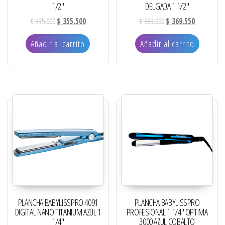
1/2″
DELGADA 1 1/2″
El precio original era: $ 395.000.
El precio actual es: $ 355.500.
El precio original era: 
El precio ac
$
395.000
$
355.500
$
389.000
$
369.550
Añadir al carrito
Añadir al carrito
PLANCHA BABYLISSPRO 4091
PLANCHA BABYLISSPRO
DIGITAL NANO TITANIUM AZUL 1
PROFESIONAL 1 1/4″ OPTIMA
1/4″
3000 AZUL COBALTO