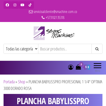
servicioalcliente@smachine.com.co
+573102135318
Strong Machine – BaBylissPRO – WAHL
Ventas de secadores, planchas, rizadores,
maquinas de corte, pitilleras, tijeras,
– Olivia Garden
cepillos y penes originales para
peluquería y barbería
0
$ 0
Menú
Portada
»
Shop
»
PLANCHA BABYLISSPRO PROFESIONAL 1 1/4″ OPTIMA
3000 DORADO ROSA
PLANCHA BABYLISSPRO