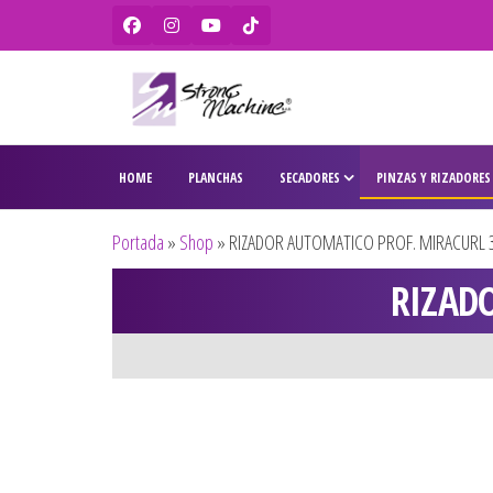
Strong
Ventas de
secadores,
Machine –
HOME
PLANCHAS
SECADORES
PINZAS Y RIZADORES
planchas,
BaBylissPRO
rizadores,
maquinas
– WAHL –
Portada
»
Shop
»
RIZADOR AUTOMATICO PROF. MIRACURL 3
de corte,
Olivia
pitilleras,
RIZAD
tijeras,
Garden
cepillos y
penes
originales
para
peluquería
y barbería