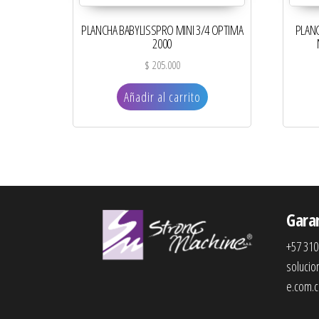
PLANCHA BABYLISSPRO MINI 3/4 OPTIMA
PLAN
2000
$
205.000
Añadir al carrito
Gara
+57 310
soluci
e.com.