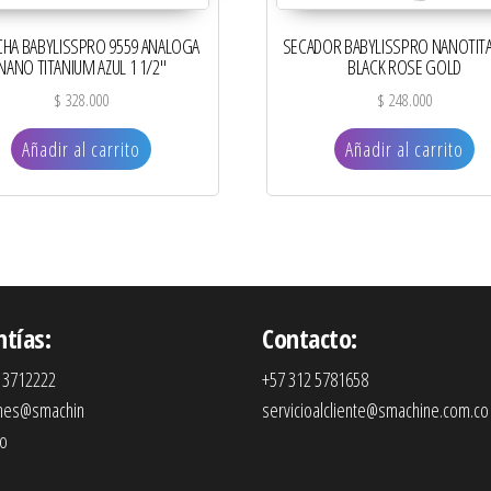
CHA BABYLISSPRO 9559 ANALOGA
SECADOR BABYLISSPRO NANOTIT
NANO TITANIUM AZUL 1 1/2″
BLACK ROSE GOLD
$
328.000
$
248.000
Añadir al carrito
Añadir al carrito
ntías:
Contacto:
 3712222
+57 312 5781658
ones@smachin
servicioalcliente@smachine.com.co
co