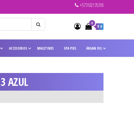
+573102135318
0
$ 0
ACCESORIOS
MALETINES
SPA PIES
ÁRGAN OIL
3 AZUL