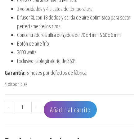
Carcasa con aislamiento térmico.
3 velocidades y 4 ajustes de temperatura.
Difusor XL con 18 dedos y salida de aire optimizada para secar
perfectamente los rizos.
Concentradores ultra delgados de 70 x 4 mm & 60 x 6 mm.
Botón de aire frío
2000 watts
Exclusivo cable giratorio de 360º.
Garantía:
6 meses por defectos de fábrica.
4 disponibles
SECADOR BABYLISSPRO PROFESIONAL FALCO XL PINK cant
-
+
Añadir al carrito