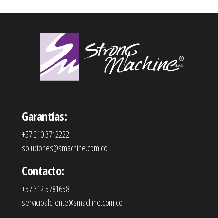
Garantías:
+57 310 3712222
soluciones@smachine.com.co
Contacto:
+57 312 5781658
servicioalcliente@smachine.com.co