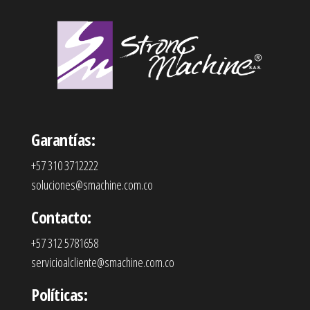
Garantías:
+57 310 3712222
soluciones@smachine.com.co
Contacto:
+57 312 5781658
servicioalcliente@smachine.com.co
Políticas: