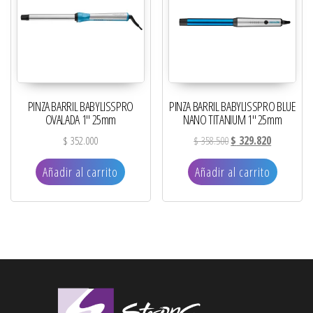
PINZA BARRIL BABYLISSPRO
PINZA BARRIL BABYLISSPRO BLUE
OVALADA 1″ 25mm
NANO TITANIUM 1″ 25mm
El precio original era: 
El precio ac
$
352.000
$
358.500
$
329.820
Añadir al carrito
Añadir al carrito