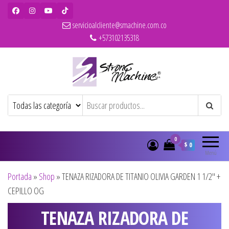
servicioalcliente@smachine.com.co
+573102135318
Strong Machine – BaBylissPRO – WAHL
Ventas de secadores, planchas, rizadores,
maquinas de corte, pitilleras, tijeras,
– Olivia Garden
cepillos y penes originales para
peluquería y barbería
0
$ 0
Menú
Portada
»
Shop
»
TENAZA RIZADORA DE TITANIO OLIVIA GARDEN 1 1/2″ +
CEPILLO OG
TENAZA RIZADORA DE