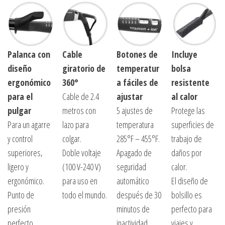
Palanca con
Cable
Botones de
Incluye
diseño
giratorio de
temperatur
bolsa
ergonómico
360°
a fáciles de
resistente
para el
Cable de 2.4
ajustar
al calor
pulgar
metros con
5 ajustes de
Protege las
Para un agarre
lazo para
temperatura
superficies de
y control
colgar.
285°F – 455°F.
trabajo de
superiores,
Doble voltaje
Apagado de
daños por
ligero y
(100 V-240 V)
seguridad
calor.
ergonómico.
para uso en
automático
El diseño de
Punto de
todo el mundo.
después de 30
bolsillo es
presión
minutos de
perfecto para
perfecto.
inactividad.
viajes y