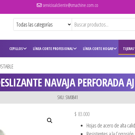
servicioalcliente@smachine.com.co
CEPILLOS
LÍNEA CORTE PROFESIONAL
LÍNEA CORTE HOGAR
TIJERAS
USTABLE
DESLIZANTE NAVAJA PERFORADA A
SKU: SM0841
$
83.000
Hojas de acero de alta cali
Resistentes a la Corrosión