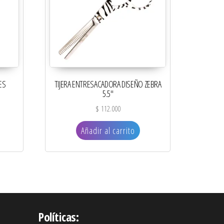
ES
TIJERA ENTRESACADORA DISEÑO ZEBRA
5.5″
$
112.000
Añadir al carrito
Políticas: