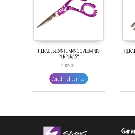
TIJERA DESLIZANTE MANGO ALUMINIO
TIJER
PURPURA 5″
$
185.000
Añadir al carrito
Gara