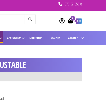
+573102135318
0
$ 0
ACCESORIOS
MALETINES
SPA PIES
ÁRGAN OIL
JUSTABLE
dad