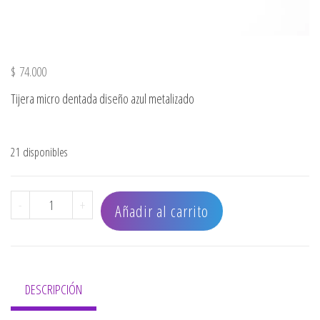
$
74.000
Tijera micro dentada diseño azul metalizado
21 disponibles
TIJERA MICRODENTADA 6 AZUL METALIZADO cantidad
-
+
Añadir al carrito
DESCRIPCIÓN