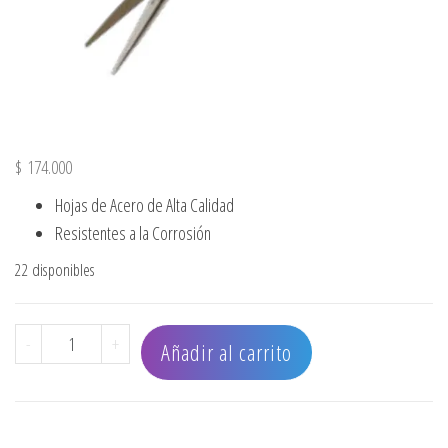
$
174.000
Hojas de Acero de Alta Calidad
Resistentes a la Corrosión
22 disponibles
TIJERA DESLIZANTE PROFESIONAL TORNILLO PLANO 5.5" 
-
+
Añadir al carrito